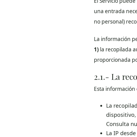
El Servicio puede
una entrada neces
no personal) reco
La información per
1)
la recopilada 
proporcionada po
2.1.- La re
Esta información 
La recopila
dispositivo
Consulta n
La IP desde 