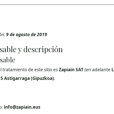
ión:
9 de agosto de 2019
sable y descripción
nsable
l tratamiento de este sitio es
Zapiain SAT
(en adelante
L
15 Astigarraga (Gipuzkoa)
.
o:
info@zapiain.eus