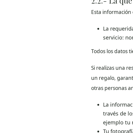
2.2.- La qu
Esta información 
La requerid
servicio: no
Todos los datos t
Si realizas una r
un regalo, garant
otras personas an
La informac
través de lo
ejemplo tu 
Tu fotograf