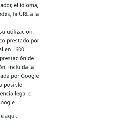
ador, el idioma,
edes, la URL a la
u utilización.
ico prestado por
al en 1600
 prestación de
ón, incluida la
enada por Google
a posible
encia legal o
Google.
de
aquí.