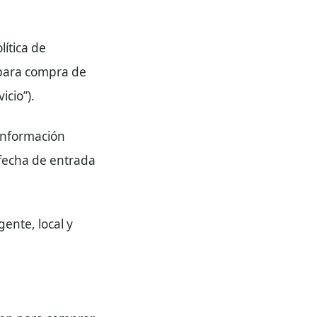
lítica de
o para compra de
icio”).
 información
a fecha de entrada
gente, local y