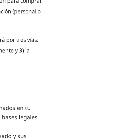
bien para comprar
ción (personal o
á por tres vías:
amente y
3)
la
nados en tu
 bases legales.
usado y sus