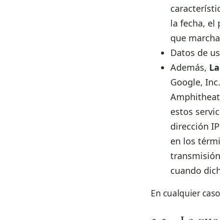
característi
la fecha, el
que marchas
Datos de uso
Además,
La
Google, Inc
Amphitheatr
estos servic
dirección I
en los térm
transmisión
cuando dich
En cualquier caso