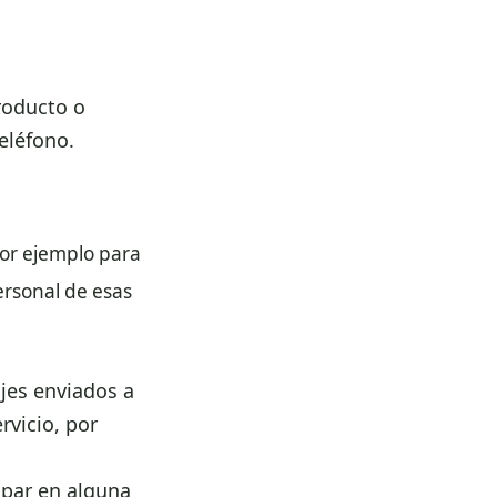
roducto o
teléfono.
por ejemplo para
ersonal de esas
jes enviados a
rvicio, por
ipar en alguna