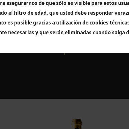
Astigarragako Sagardoa
ra asegurarnos de que sólo es visible para estos us
do el filtro de edad, que usted debe responder vera
o es posible gracias a utilización de cookies técnica
oa se caracteriza por defender la calidad y el origen de
nte necesarias y que serán eliminadas cuando salga d
ndo la tradición de la sidra vasca y apostando por la in