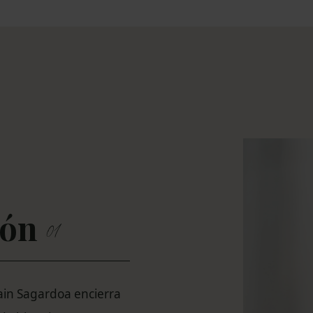
ión
01
ain Sagardoa encierra