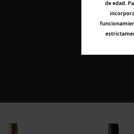
de edad. Pa
incorpora
funcionamient
Zapiain Sagard
estrictame
preserva