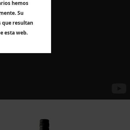
uarios hemos
zmente. Su
s que resultan
 sus productos,
e esta web.
novación.