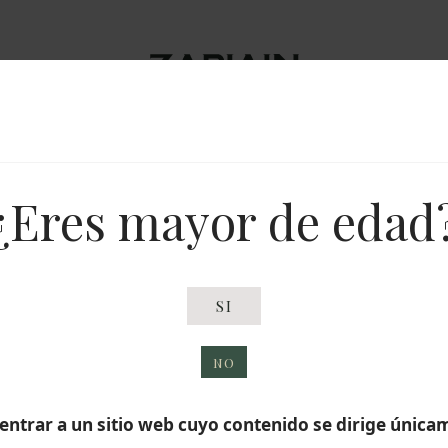
Sidra natural
Sidra y Más
Tienda
Txotx
Visítan
¿Eres mayor de edad
Envío gratis en
compras superiores
SI
a 80 €
igen y Cali
NO
 entrar a un sitio web cuyo contenido se dirige únic