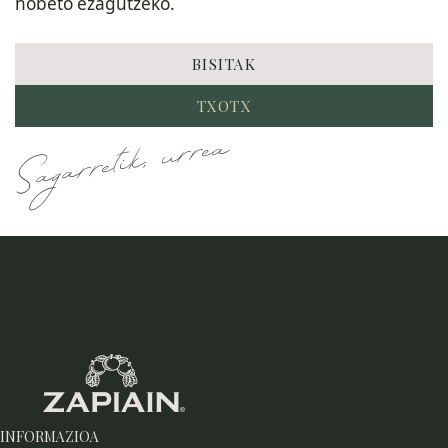
hobeto ezagutzeko.
BISITAK
TXOTX
Sagarretik, urrea
INFORMAZIOA