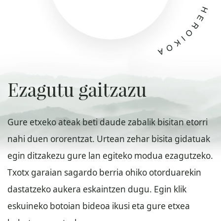
Ezagutu gaitzazu
Gure etxeko ateak beti daude zabalik bisitan etorri
nahi duen ororentzat. Urtean zehar bisita gidatuak
egin ditzakezu gure lan egiteko modua ezagutzeko.
Txotx garaian sagardo berria ohiko otorduarekin
dastatzeko aukera eskaintzen dugu. Egin klik
eskuineko botoian bideoa ikusi eta gure etxea