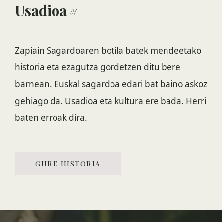
Usadioa
01
Zapiain Sagardoaren botila batek mendeetako
historia eta ezagutza gordetzen ditu bere
barnean. Euskal sagardoa edari bat baino askoz
gehiago da. Usadioa eta kultura ere bada. Herri
baten erroak dira.
GURE HISTORIA