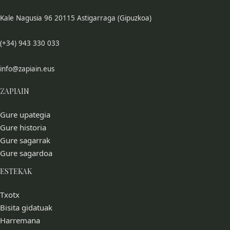
Kale Nagusia 96 20115 Astigarraga (Gipuzkoa)
(+34) 943 330 033
info@zapiain.eus
ZAPIAIN
Gure upategia
Gure historia
Gure sagarrak
Gure sagardoa
ESTEKAK
Txotx
Bisita gidatuak
Harremana