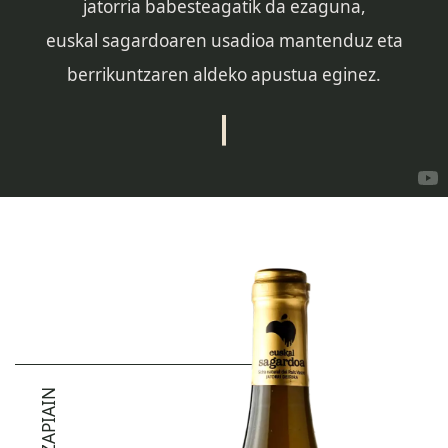
jatorria babesteagatik da ezaguna,
euskal sagardoaren usadioa mantenduz eta
berrikuntzaren aldeko apustua eginez.