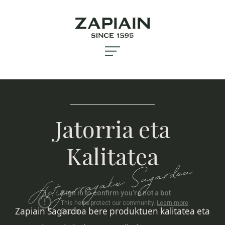
Jatorria eta
Kalitatea
Astigarragako Sagardoa
Zapiain Sagardoa bere produktuen kalitatea eta