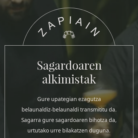
Sagardoaren
alkimistak
Gure upategian ezagutza
belaunaldiz-belaunaldi transmititu da.
Sagarra gure sagardoaren bihotza da,
urtutako urre bilakatzen duguna.