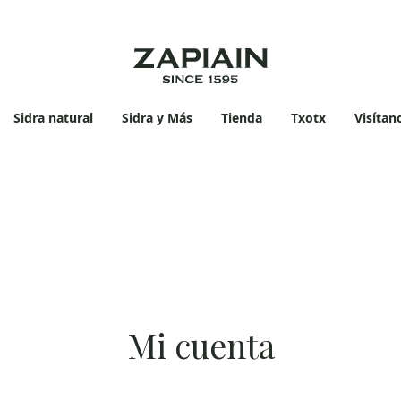
Sidra natural
Sidra y Más
Tienda
Txotx
Visítan
Mi cuenta